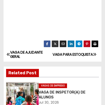
VAGA DE AJUDANTE
N
VAGA PARA ESTOQUISTA
GERAL
a
Related Post
v
e
VAGAS DE EMPREGO
VAGA DE INSPETOR(A) DE
g
ALUNOS
a
Jul 30, 2026