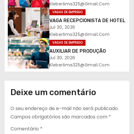
Kleberlima325@gmail.com
ç
VAGAS DE EMPREGO
VAGA RECEPCIONISTA DE HOTEL
ã
Jul 30, 2026
o
Kleberlima325@gmail.com
VAGAS DE EMPREGO
d
AUXILIAR DE PRODUÇÃO
Jul 30, 2026
e
Kleberlima325@gmail.com
P
o
Deixe um comentário
s
O seu endereço de e-mail não será publicado.
t
Campos obrigatórios são marcados com
*
Comentário
*