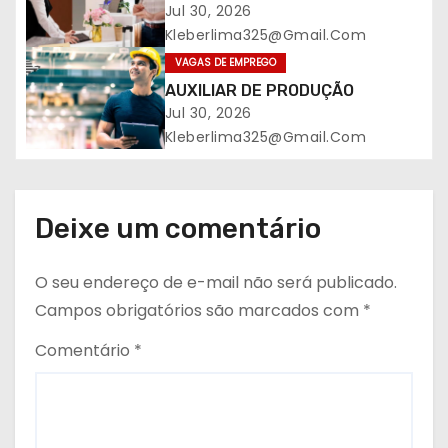
ã
Jul 30, 2026
o
Kleberlima325@gmail.com
VAGAS DE EMPREGO
d
AUXILIAR DE PRODUÇÃO
Jul 30, 2026
e
Kleberlima325@gmail.com
P
o
Deixe um comentário
s
O seu endereço de e-mail não será publicado.
t
Campos obrigatórios são marcados com
*
Comentário
*