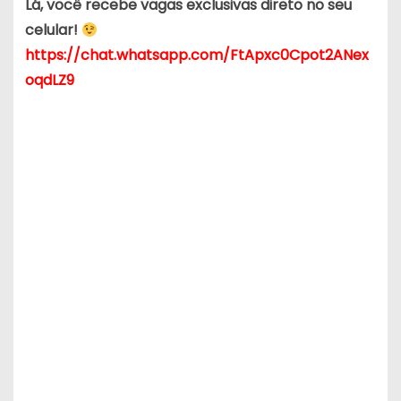
Lá, você recebe vagas exclusivas direto no seu
celular!
https://chat.whatsapp.com/FtApxc0Cpot2ANex
oqdLZ9